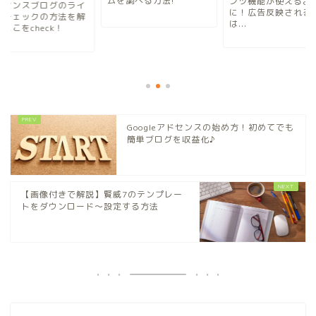
ムを調べる方法!
ンツ機能が使えるよ
ドセンスブログのライ
に！広告反映される
ルチェックの方法を解
は...
ここをcheck！
Googleアドセンスの始め方！初めてでも
簡単ブログを収益化♪
【画像付きで解説】賢威7のテンプレー
トをダウンロード～設定する方法