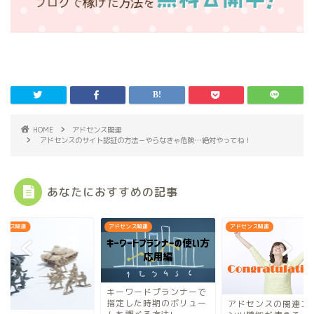
HOME
アドセンス関連
アドセンスのサイト認証の方法－やらなきゃ危険…絶対やってね！
あなたにおすすめの記事
センス関連
アドセンス関連
アドセンス関連
キーワードプランナーで
指定した時期のボリュー
アドセンスの関連コ