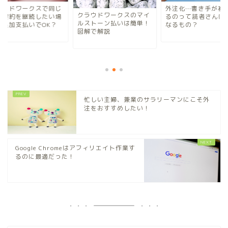
ラウドワークスで同じ
外注化…書き手が複
クラウドワークスのマイ
と契約を継続したい場
るのって読者さんは
ルストーン払いは簡単！
は追加支払いでOK？
なるもの？
図解で解説
忙しい主婦、兼業のサラリーマンにこそ外
注をおすすめしたい！
Google Chromeはアフィリエイト作業す
るのに最適だった！