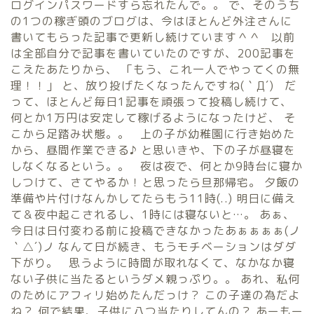
ログインパスワードすら忘れたんで。。 で、そのうち
の1つの稼ぎ頭のブログは、今はほとんど外注さんに
書いてもらった記事で更新し続けています＾＾ 以前
は全部自分で記事を書いていたのですが、200記事を
こえたあたりから、 「もう、これ一人でやってくの無
理！！」 と、放り投げたくなったんですね(｀Д´) だ
って、ほとんど毎日1記事を頑張って投稿し続けて、
何とか1万円は安定して稼げるようになったけど、 そ
こから足踏み状態。。 上の子が幼稚園に行き始めた
から、昼間作業できる♪ と思いきや、下の子が昼寝を
しなくなるという。。 夜は夜で、何とか9時台に寝か
しつけて、さてやるか！と思ったら旦那帰宅。 夕飯の
準備や片付けなんかしてたらもう11時(..) 明日に備え
て＆夜中起こされるし、1時には寝ないと…。 あぁ、
今日は日付変わる前に投稿できなかったあぁぁぁぁ(ノ
｀△´)ノ なんて日が続き、もうモチベーションはダダ
下がり。 思うように時間が取れなくて、なかなか寝
ない子供に当たるというダメ親っぷり。。 あれ、私何
のためにアフィリ始めたんだっけ？ この子達の為だよ
ね？ 何で結果、子供に八つ当たりしてんの？ あーもー